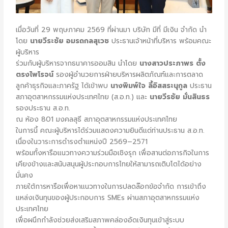
เมื่อวันที่ 29 พฤษภาคม 2569 ที่ผ่านมา บริษัท มีที่ มีเงิน จำกัด นำ
โดย
นายวีระชัย
อมรถกลสุเวช
ประธานเจ้าหน้าที่บริหาร พร้อมคณะ
ผู้บริหาร
ร่วมกับผู้บริหารจากธนาคารออมสิน นำโดย
นางสาวประภาพร
ตั้ง
ตรงไพโรจน์
รองผู้อำนวยการฝ่ายบริหารผลิตภัณฑ์และการตลาด
ลูกค้าธุรกิจและภาครัฐ ได้เข้าพบ
นางพิมพ์ใจ
ลี้อิสสระนุกูล
ประธาน
สภาอุตสาหกรรมแห่งประเทศไทย (ส.อ.ท.) และ
นายวีรชัย
มั่นสินธร
รองประธาน ส.อ.ท.
ณ ห้อง 801 มงคลสุธี สภาอุตสาหกรรมแห่งประเทศไทย
ในการนี้ คณะผู้บริหารได้ร่วมแสดงความยินดีแด่ท่านประธาน ส.อ.ท.
เนื่องในวาระการดำรงตำแหน่งปี 2569–2571
พร้อมทั้งหารือแนวทางความร่วมมือเชิงรุก เพื่อสานต่อภารกิจในการ
เคียงข้างและสนับสนุนผู้ประกอบการไทยให้สามารถเติบโตได้อย่าง
มั่นคง
ภายใต้การหารือเพื่อหาแนวทางในการปลดล๊อกข้อจำกัด การเข้าถึง
แหล่งเงินทุนของผู้ประกอบการ SMEs ผ่านสภาอุตสาหกรรมแห่ง
ประเทศไทย
เพื่อผนึกกำลังช่วยส่งเสริมสภาพคล่องอัดเงินทุนเข้าสู่ระบบ